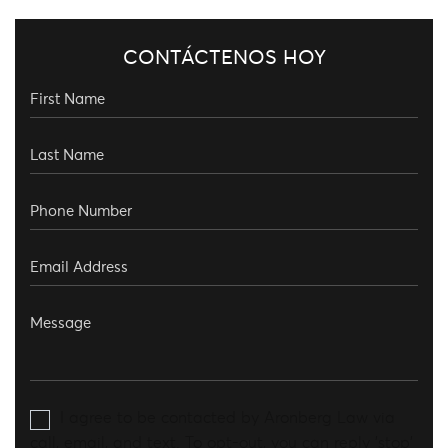
CONTÁCTENOS HOY
I agree to be contacted by Aronberg Law via
call, email, and text. To opt-out, you can reply 'stop'