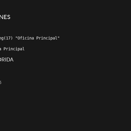
NES
a Principal
ORIDA
5