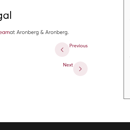
gal
team
at Aronberg & Aronberg.
Previous
Next