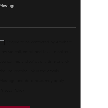
I agree to be contacted by Aronberg
Law via call, email, and text. To opt-out,
you can reply 'stop' at any time or click
the unsubscribe link in the emails.
Message and data rates may apply.
Privacy Policy