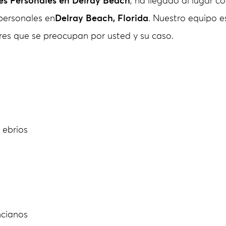
s Personales en Delray Beach
, ha llegado al lugar co
 personales en
Delray Beach, Florida
. Nuestro equipo 
res que se preocupan por usted y su caso.
 ebrios
ncianos