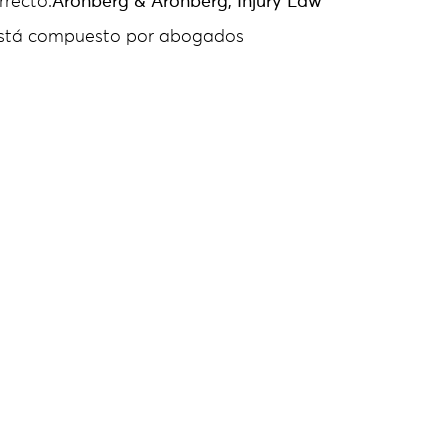
rrecto.
Aronberg & Aronberg, Injury Law
está compuesto por abogados