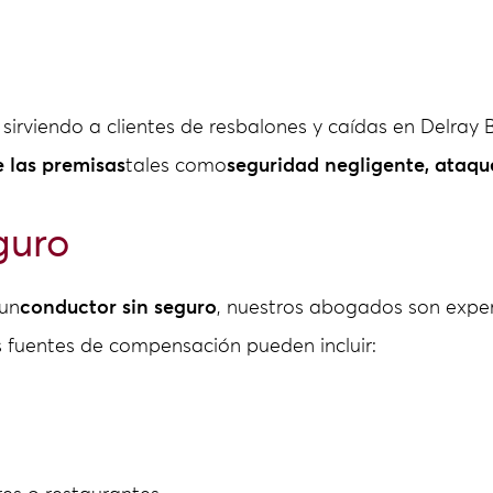
sirviendo a clientes de resbalones y caídas en Delra
 las premisas
tales como
seguridad negligente, ataqu
guro
 un
conductor sin seguro
, nuestros abogados son expe
s fuentes de compensación pueden incluir: