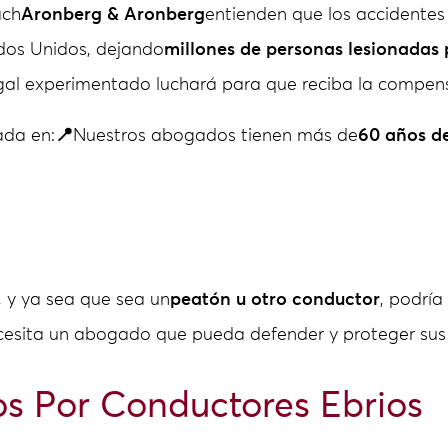
ach
Aronberg & Aronberg
entienden que los accidentes
dos Unidos, dejando
millones de personas lesionadas
egal experimentado luchará para que reciba la compen
ada en:
📍
Nuestros abogados tienen más de
60 años de
 y ya sea que sea un
peatón u otro conductor
, podría
ecesita un abogado que pueda defender y proteger sus
s Por Conductores Ebrios