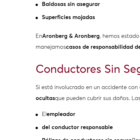
Baldosas sin asegurar
Superficies mojadas
En
Aronberg & Aronberg
, hemos estado 
manejamos
casos de responsabilidad de
Conductores Sin Se
Si está involucrado en un accidente con
ocultas
que pueden cubrir sus daños. La
El
empleador
del conductor responsable