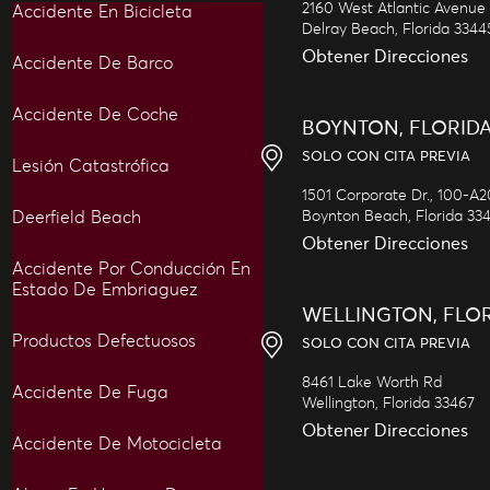
2160 West Atlantic Avenue
Accidente En Bicicleta
Delray Beach,
Florida
3344
Obtener Direcciones
Accidente De Barco
Accidente De Coche
BOYNTON, FLORID
SOLO CON CITA PREVIA
Lesión Catastrófica
1501 Corporate Dr., 100-A
Deerfield Beach
Boynton Beach,
Florida
33
Obtener Direcciones
Accidente Por Conducción En
Estado De Embriaguez
WELLINGTON, FLO
Productos Defectuosos
SOLO CON CITA PREVIA
8461 Lake Worth Rd
Accidente De Fuga
Wellington,
Florida
33467
Obtener Direcciones
Accidente De Motocicleta