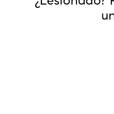
¿Lesionado? P
un