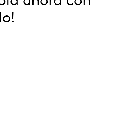
abla ahora con
do!