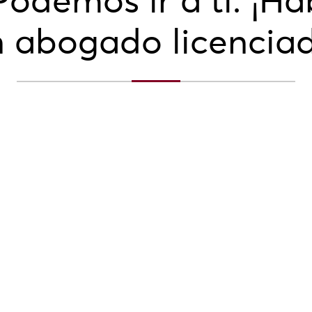
odemos ir a ti. ¡H
 abogado licencia