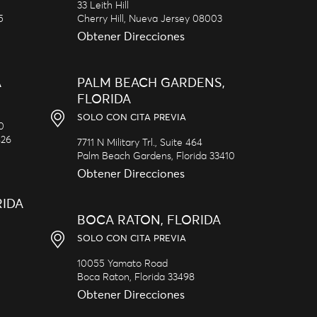
33 Leith Hill
5
Cherry Hill,
Nueva Jersey
08003
Obtener Direcciones
A
PALM BEACH GARDENS,
FLORIDA
SOLO CON CITA PREVIA
20
426
7711 N Military Trl., Suite 464
Palm Beach Gardens,
Florida
33410
Obtener Direcciones
RIDA
BOCA RATON, FLORIDA
SOLO CON CITA PREVIA
10055 Yamato Road
Boca Raton,
Florida
33498
Obtener Direcciones