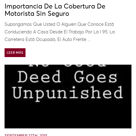
Importancia De La Cobertura De
Motorista Sin Seguro
Supongamos Que Usted O Alguien Que Conoce Está
Conduciendo A Casa Desde El Trabajo Por La I 95. La
Carretera Está Ocupada, El Auto Frente ...
LEER MÁS
SEPTEMBER 12TH, 2011