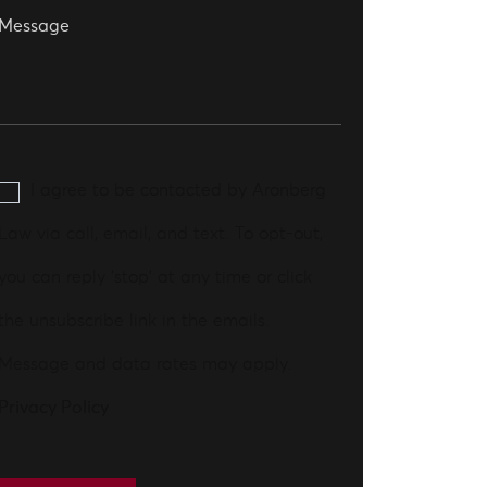
I agree to be contacted by Aronberg
Law via call, email, and text. To opt-out,
you can reply 'stop' at any time or click
the unsubscribe link in the emails.
Message and data rates may apply.
Privacy Policy