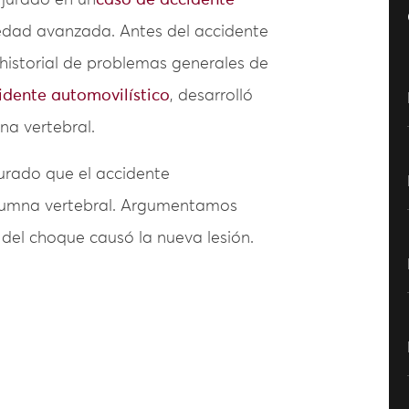
 jurado en un
caso de accidente
 edad avanzada. Antes del accidente
n historial de problemas generales de
idente automovilístico
, desarrolló
na vertebral.
urado que el accidente
olumna vertebral. Argumentamos
del choque causó la nueva lesión.