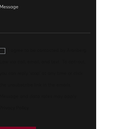
I agree to be contacted by Aronberg
Law via call, email, and text. To opt-out,
you can reply 'stop' at any time or click
the unsubscribe link in the emails.
Message and data rates may apply.
Privacy Policy