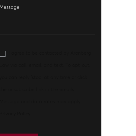
I agree to be contacted by Aronberg
Law via call, email, and text. To opt-out,
you can reply 'stop' at any time or click
the unsubscribe link in the emails.
Message and data rates may apply.
Privacy Policy