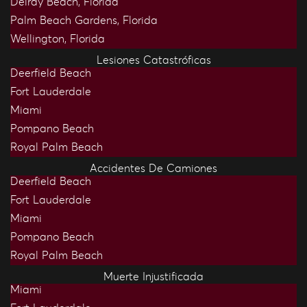
Delray Beach, Florida
Palm Beach Gardens, Florida
Wellington, Florida
Lesiones Catastróficas
Deerfield Beach
Fort Lauderdale
Miami
Pompano Beach
Royal Palm Beach
Accidentes De Camiones
Deerfield Beach
Fort Lauderdale
Miami
Pompano Beach
Royal Palm Beach
Muerte Injustificada
Miami