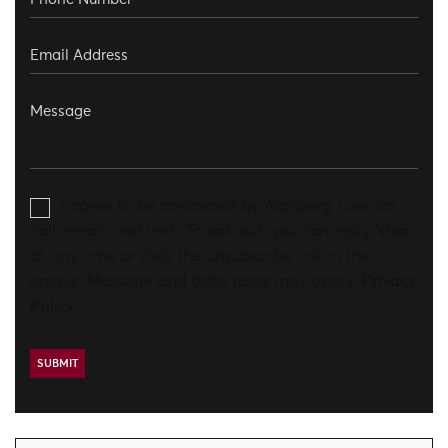
I agree to be contacted by Aronberg Law via
call, email, and text. To opt-out, you can reply 'stop'
at any time or click the unsubscribe link in the
emails. Message and data rates may apply.
Privacy
Policy