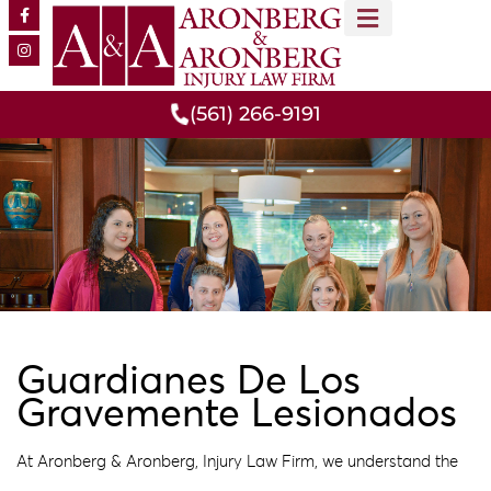
CONOCE A NUESTRO EQUIPO
RESULTADOS DE CASOS
ÁREAS DE PRÁCTICA
(561) 266-9191
Guardianes De Los
Gravemente Lesionados
At Aronberg & Aronberg, Injury Law Firm, we understand the